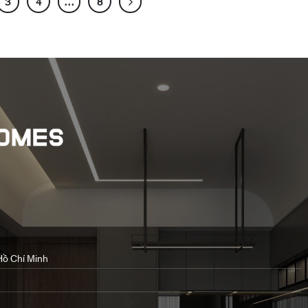
3
4
…
8
Hồ Chí Minh