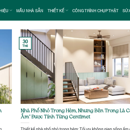
THIỆU
MẪU NHÀ SẴN
THIẾT KẾ
CÔNG TRÌNH CHỤP THẬT
SỬA
30
Th6
n
Nhà Phố Nhỏ Trong Hẻm, Nhưng Bên Trong Là Cả
Ấm” Được Tính Từng Centimet
n
Thiết kế nhà phố nhỏ trong hẻm: Tối ưu không gian sống ấm 