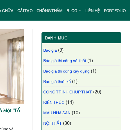
 CHỮA – CẢI TẠO
CHỐNG THẤM
BLOG
LIÊN HỆ
PORTFOLIO
DANH MỤC
(3)
Báo giá
(1)
Báo giá thi công nội thất
(1)
Báo giá thi công xây dựng
(1)
Báo giá thiết kế
(20)
CÔNG TRÌNH CHỤP THẬT
(14)
KIẾN TRÚC
 Một “Tổ
(10)
MẪU NHÀ SẴN
(30)
NỘI THẤT
cúng và...