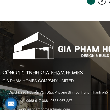
1
2
CÔNG TY TNHH GIA PHẠM HOMES
GIA PHAM HOMES COMPANY LIMITED
Địa chỉ: 296 Nguyễn Văn Đậu, Phường Bình Lợi Trung, Thành phố 
Điện thoại: 0968.617.368 - 0353.067.227
Email: work.giaphamhomes@gmail.com