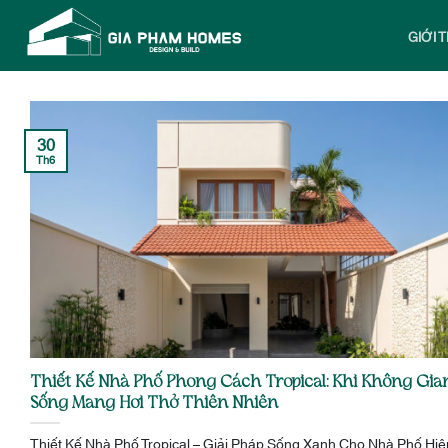
Bỏ
qua
GIỚI 
nội
dung
30
Th6
Thiết Kế Nhà Phố Phong Cách Tropical: Khi Không Gia
Sống Mang Hơi Thở Thiên Nhiên
Thiết Kế Nhà Phố Tropical – Giải Pháp Sống Xanh Cho Nhà Phố Hiệ