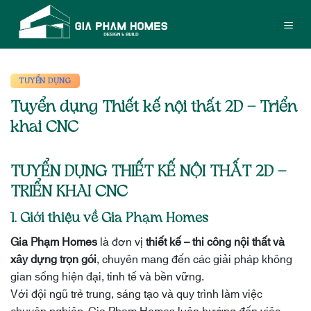
Bỏ
qua
nội
dung
TUYỂN DỤNG
Tuyển dụng Thiết kế nội thất 2D – Triển
khai CNC
TUYỂN DỤNG THIẾT KẾ NỘI THẤT 2D –
TRIỂN KHAI CNC
1. Giới thiệu về Gia Phạm Homes
Gia Phạm Homes
là đơn vị
thiết kế – thi công nội thất và
xây dựng trọn gói
, chuyên mang đến các giải pháp không
gian sống hiện đại, tinh tế và bền vững.
Với đội ngũ trẻ trung, sáng tạo và quy trình làm việc
chuyên nghiệp, Gia Phạm Homes luôn hướng đến việc