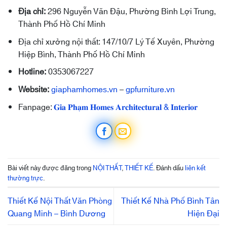
Địa chỉ:
296 Nguyễn Văn Đậu, Phường Bình Lợi Trung,
Thành Phố Hồ Chí Minh
Địa chỉ xưởng nội thất: 147/10/7 Lý Tế Xuyên, Phường
Hiệp Bình, Thành Phố Hồ Chí Minh
Hotline:
0353067227
Website:
giaphamhomes.vn
–
gpfurniture.vn
Fanpage:
𝐆𝐢𝐚 𝐏𝐡𝐚̣𝐦 𝐇𝐨𝐦𝐞𝐬 𝐀𝐫𝐜𝐡𝐢𝐭𝐞𝐜𝐭𝐮𝐫𝐚𝐥 & 𝐈𝐧𝐭𝐞𝐫𝐢𝐨𝐫
Bài viết này được đăng trong
NỘI THẤT
,
THIẾT KẾ
. Đánh dấu
liên kết
thường trực
.
Thiết Kế Nội Thất Văn Phòng
Thiết Kế Nhà Phố Bình Tân
Quang Minh – Bình Dương
Hiện Đại