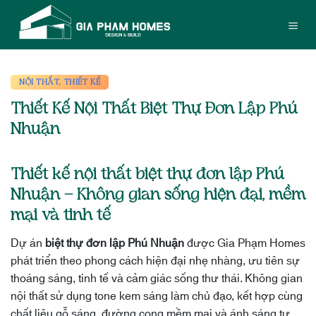
Bỏ
qua
nội
dung
NỘI THẤT
,
THIẾT KẾ
Thiết Kế Nội Thất Biệt Thự Đơn Lập Phú
Nhuận
Thiết kế nội thất biệt thự đơn lập Phú
Nhuận – Không gian sống hiện đại, mềm
mại và tinh tế
Dự án
biệt thự đơn lập Phú Nhuận
được Gia Phạm Homes
phát triển theo phong cách hiện đại nhẹ nhàng, ưu tiên sự
thoáng sáng, tinh tế và cảm giác sống thư thái. Không gian
nội thất sử dụng tone kem sáng làm chủ đạo, kết hợp cùng
chất liệu gỗ sáng, đường cong mềm mại và ánh sáng tự